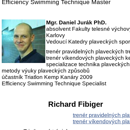
Efficiency Swimming Technique Master
Mgr. Daniel Jurák PhD.
absolvent Fakulty telesné výchovy
Karlovy
Vedoucí Katedry plaveckých spo
trenér pravidelných plaveckých t
trenér víkendových plaveckých 
specializace technika plaveckýc
metody výuky plaveckých způsobů
účastník Triatlon Kemp Kanáry 2009
Efficiency Swimming Technique Specialist
Richard Fibiger
trenér pravidelných pl
trenér víkendových p