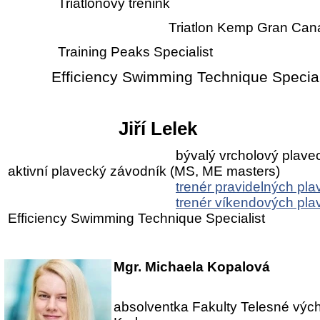
Triatlonový trénink
Triatlon Kemp Gran Canaria 2
Training Peaks Specialist
Efficiency Swimming Technique Special
Jiří Lelek
bývalý vrcholový plave
aktivní plavecký závodník (MS, ME masters)
trenér pravidelných pla
trenér víkendových pl
Efficiency Swimming Technique Specialist
Mgr. Michaela Kopalová
absolventka Fakulty Telesné vých