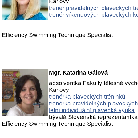
Karlovy
trenér pravidelných plaveckých t
trenér víkendových plaveckých 
Efficiency Swimming Technique Specialist
Mgr. Katarina Gálová
absolventka Fakulty tělesné vých
Karlovy
trenérka plaveckých tréninků
trenérka pravidelných plaveckých
letní individuální plavecká výuka
bývalá Slovenská reprezentantka
Efficiency Swimming Technique Specialist