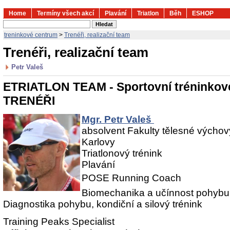
Home
Termíny všech akcí
Plavání
Triatlon
Běh
ESHOP
treninkové centrum
>
Trenéři, realizační team
Trenéři, realizační team
Petr Valeš
ETRIATLON TEAM - Sportovní tréninkov
TRENÉŘI
Mgr. Petr Valeš
absolvent Fakulty tělesné výchovy
Karlovy
Triatlonový trénink
Plavání
POSE Running Coach
Biomechanika a učínnost pohybu
Diagnostika pohybu, kondiční a silový trénink
Training Peaks Specialist