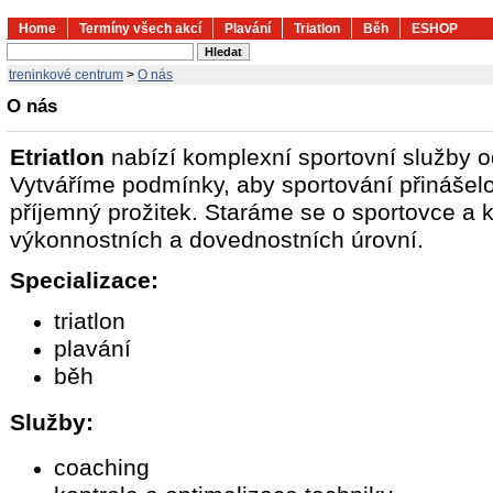
Home
Termíny všech akcí
Plavání
Triatlon
Běh
ESHOP
treninkové centrum
>
O nás
O nás
Etriatlon
nabízí komplexní sportovní služby o
Vytváříme podmínky, aby sportování přinášelo 
příjemný prožitek.
Staráme se o sportovce a k
výkonnostních a dovednostních úrovní.
Specializace:
triatlon
plavání
běh
Služby:
coaching