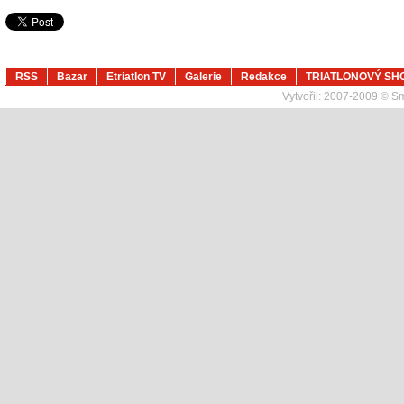
RSS
Bazar
Etriatlon TV
Galerie
Redakce
TRIATLONOVÝ SH
Vytvořil:
2007-2009 © Sma